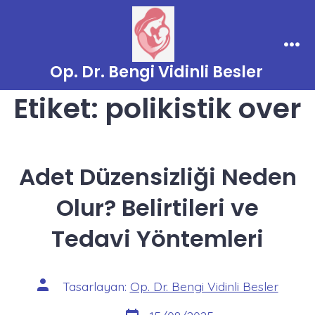
İçeriğe
atla
Men
Op. Dr. Bengi Vidinli Besler
Etiket:
polikistik over
Adet Düzensizliği Neden
Olur? Belirtileri ve
Tedavi Yöntemleri
Yazının
Tasarlayan:
Op. Dr. Bengi Vidinli Besler
yazarı
Yazı